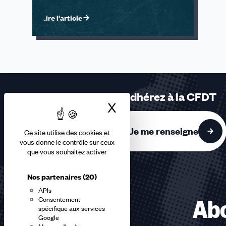
Lire l'article
Adhérez à la CFDT
X
Masquer le bandea
Je me renseigne
Ce site utilise des cookies et
vous donne le contrôle sur ceux
que vous souhaitez activer
Nos partenaires
(20)
APIs
Consentement
Abo
spécifique aux services
Google