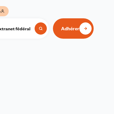
e
Adhérer
xtranet fédéral