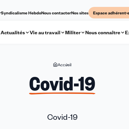
r
Syndicalisme Hebdo
Nous contacter
Nos sites
Espace adhérent·
Actualités
Vie au travail
Militer
Nous connaître
E
Vous
Accueil
Covid-
êtes
19
Covid-19
ici
Covid-19