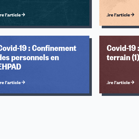
re l'article
Lire l'article
Covid-19 : Confinement
Covid-19 
des personnels en
terrain (1
EHPAD
re l'article
Lire l'article