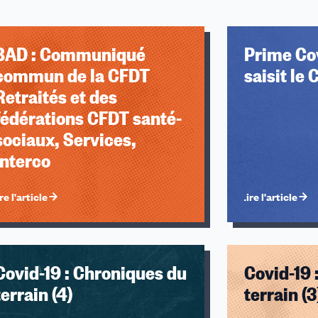
BAD : Communiqué
Prime Cov
commun de la CFDT
saisit le 
Retraités et des
fédérations CFDT santé-
sociaux, Services,
Interco
re l'article
Lire l'article
Covid-19 : Chroniques du
Covid-19 
terrain (4)
terrain (3