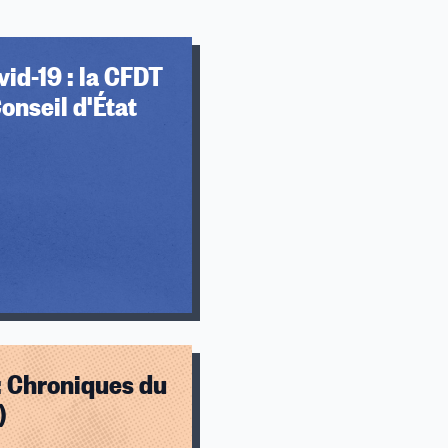
id-19 : la CFDT
Conseil d'État
: Chroniques du
)