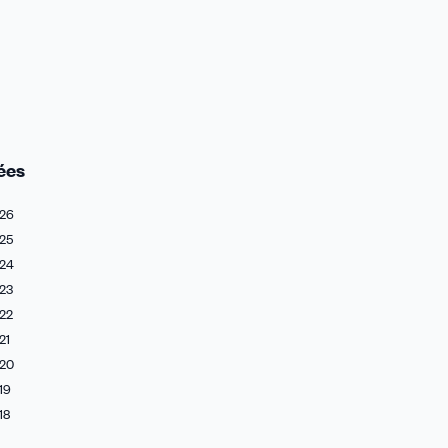
ées
26
25
24
23
22
21
20
19
18