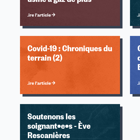
Lire l'article
Li
Covid-19 : Chroniques du
terrain (2)
Lire l'article
Li
Soutenons les
soignant•e•s - Ève
Rescanières