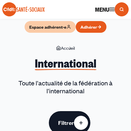
Panneau de gestion des cookies
MENU
SANTÉ-SOCIAUX
Espace adhérent·e
Adhérer
Vous
Accueil
International
êtes
International
ici
Toute l'actualité de la fédération à
l'international
Filtrer