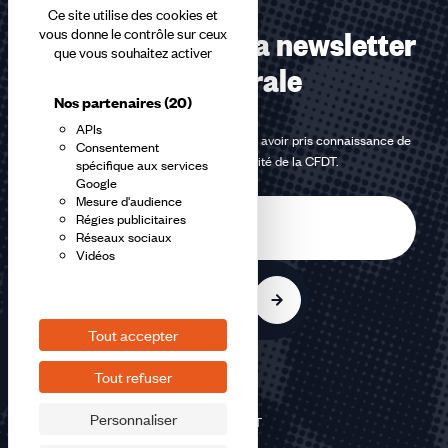
Ce site utilise des cookies et
Abonnez-vous à la newsletter
vous donne le contrôle sur ceux
que vous souhaitez activer
confédérale
Nos partenaires
(20)
APIs
En m'inscrivant à la newsletter, j'affirme avoir pris connaissance de
Consentement
la
politique de confidentialité de la CFDT
.
spécifique aux services
Google
Mesure d'audience
E-
Régies publicitaires
mail
Réseaux sociaux
Vidéos
S'inscrire
Tout accepter
Tout refuser
Personnaliser
©2026 CFDT
Plan du site