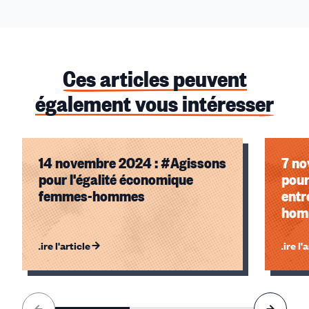
Ces articles peuvent
également vous intéresser
14 novembre 2024 : #Agissons
7 no
pour l'égalité économique
pour
femmes-hommes
entr
Lire l'article
Lire l'