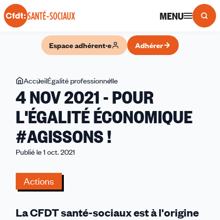
Panneau de gestion des cookies
MENU
SANTÉ-SOCIAUX
Espace adhérent·e
Adhérer
Vous
Accueil
Égalité professionnelle
4
4 NOV 2021 - POUR
êtes
NOV
ici
2021
L'ÉGALITÉ ÉCONOMIQUE
-
#AGISSONS !
POUR
L'ÉGALITÉ
Publié le 1 oct. 2021
ÉCONOMIQUE
#AGISSONS
Actions
!
La CFDT santé-sociaux est à l'origine