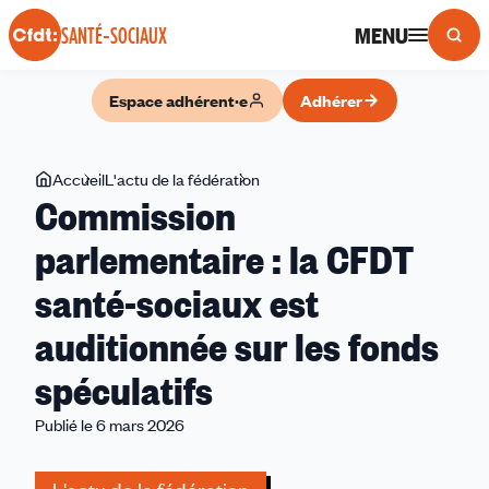
Panneau de gestion des cookies
MENU
SANTÉ-SOCIAUX
Espace adhérent·e
Adhérer
Vous
Accueil
L'actu de la fédération
Commission
Commission
êtes
parlementaire
ici
:
parlementaire : la CFDT
la
santé-sociaux est
CFDT
santé-
auditionnée sur les fonds
sociaux
est
spéculatifs
auditionnée
Publié le 6 mars 2026
sur
les
fonds