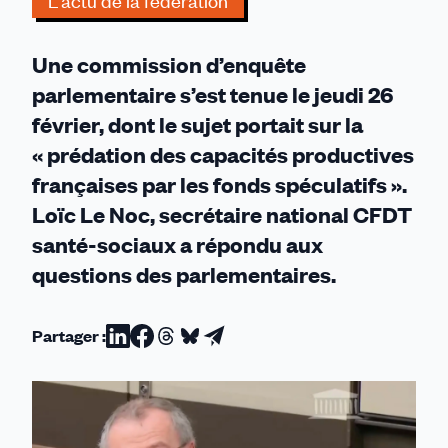
L'actu de la fédération
spéculatifs
Une commission d’enquête
parlementaire s’est tenue le jeudi 26
février, dont le sujet portait sur la
« prédation des capacités productives
françaises par les fonds spéculatifs ».
Loïc Le Noc, secrétaire national CFDT
santé-sociaux a répondu aux
questions des parlementaires.
Partager :
Partager
Partager
Partager
Partager
Partager
sur
sur
sur
sur
par
Linkedin
Facebook
Threads
Bluesky
email