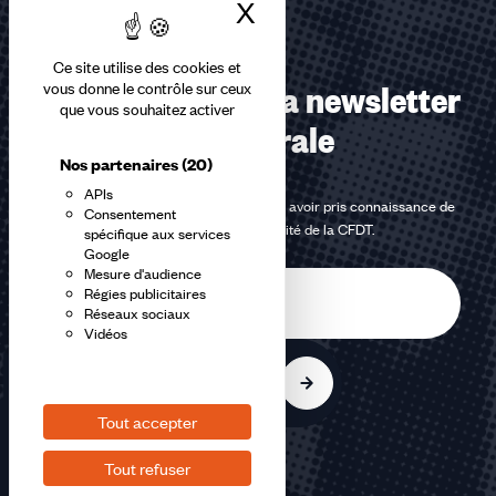
X
Masquer le bandea
Ce site utilise des cookies et
Abonnez-vous à la newsletter
vous donne le contrôle sur ceux
que vous souhaitez activer
confédérale
Nos partenaires
(20)
APIs
En m'inscrivant à la newsletter, j'affirme avoir pris connaissance de
Consentement
la
politique de confidentialité de la CFDT
.
spécifique aux services
Google
Mesure d'audience
E-
Régies publicitaires
mail
Réseaux sociaux
Vidéos
S'inscrire
Tout accepter
Tout refuser