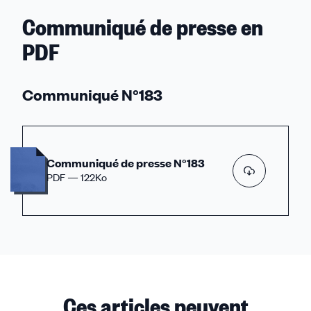
sur
Communiqué de presse en
la
PDF
réforme
des
13
Communiqué N°183
diplômes
d'État
du
Communiqué de presse N°183
travail
PDF — 122Ko
social.
Ces articles peuvent