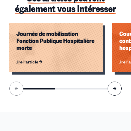
également vous intéresser
Journée de mobilisation
Couv
Fonction Publique Hospitalière
cont
morte
hosp
Lire l'article
Lire l'
Élément
1
sur
3
accessible