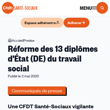
Panneau de gestion des cookies
MENU
SANTÉ-SOCIAUX
Espace adhérent·e
Adhérer
Vous
Accueil
Presse
Réforme
Réforme des 13 diplômes
êtes
des
ici
13
d'État (DE) du travail
diplômes
social
d'État
(DE)
Publié le 2 mai 2025
du
travail
Communiqués de presse
social
Une CFDT Santé-Sociaux vigilante