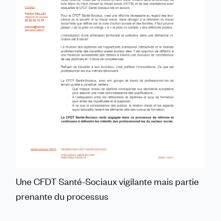
Communiqué
Une CFDT Santé-Sociaux vigilante mais partie
de
prenante du processus
presse