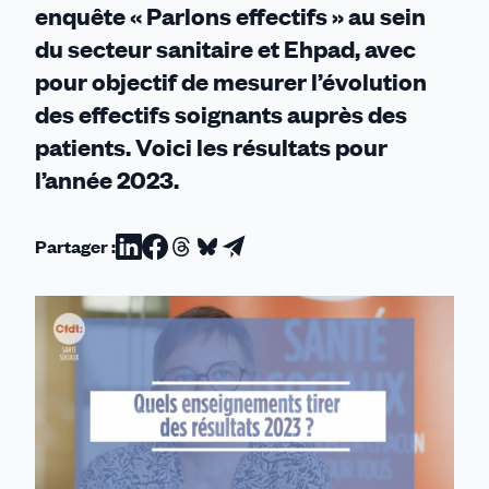
enquête « Parlons effectifs » au sein
du secteur sanitaire et Ehpad, avec
pour objectif de mesurer l’évolution
des effectifs soignants auprès des
patients. Voici les résultats pour
l’année 2023.
Partager :
Partager
Partager
Partager
Partager
Partager
sur
sur
sur
sur
par
Linkedin
Facebook
Threads
Bluesky
email