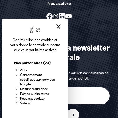
Nous suivre
X
Masquer le bandea
Ce site utilise des cookies et
Abonnez-vous à la newsletter
vous donne le contrôle sur ceux
que vous souhaitez activer
confédérale
Nos partenaires
(20)
APIs
En m'inscrivant à la newsletter, j'affirme avoir pris connaissance de
Consentement
la
politique de confidentialité de la CFDT
.
spécifique aux services
Google
Mesure d'audience
E-
Régies publicitaires
mail
Réseaux sociaux
Vidéos
S'inscrire