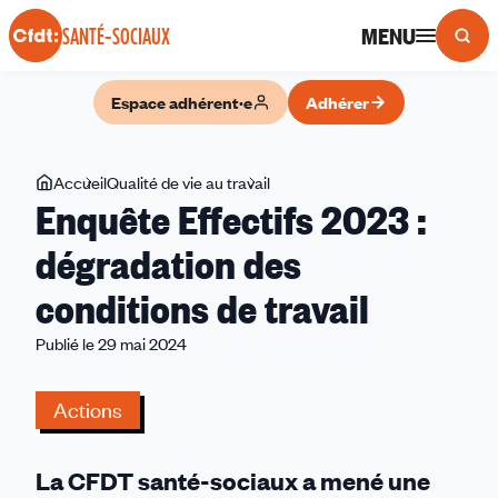
Panneau de gestion des cookies
MENU
SANTÉ-SOCIAUX
Espace adhérent·e
Adhérer
Vous
Accueil
Qualité de vie au travail
Enquête
Enquête Effectifs 2023 :
êtes
Effectifs
ici
2023
dégradation des
:
conditions de travail
dégradation
des
Publié le 29 mai 2024
conditions
de
Actions
travail
La CFDT santé-sociaux a mené une