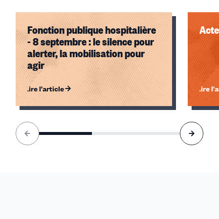
Fonction publique hospitalière
Acte
- 8 septembre : le silence pour
alerter, la mobilisation pour
agir
Lire l'article
Lire l'
Élément
1
sur
3
accessible