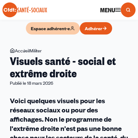
Panneau de gestion des cookies
MENU
SANTÉ-SOCIAUX
Espace adhérent·e
Adhérer
Vous
Accueil
Militer
Visuels
Visuels santé - social et
êtes
santé
ici
-
extrême droite
social
Publié le 18 mars 2026
et
extrême
droite
Voici quelques visuels pour les
réseaux sociaux ou pour des
affichages. Non le programme de
l'extrême droite n'est pas une bonne
chose pour les secteurs de la santé, du