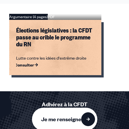
Argumentaire (4 pages)
PDF
Élections législatives : la CFDT
passe au crible le programme
du RN
Lutte contre les idées d'extrême droite
Consulter
Élément
1
sur
1
Adhérez à la CFDT
accessible
Je me renseigne