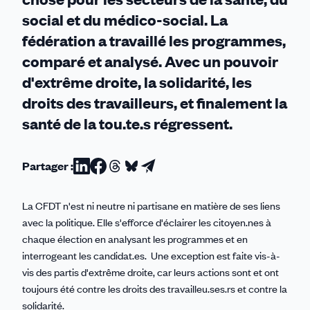
social et du médico-social. La
fédération a travaillé les programmes,
comparé et analysé. Avec un pouvoir
d'extrême droite, la solidarité, les
droits des travailleurs, et finalement la
santé de la tou.te.s régressent.
Partager :
Partager
Partager
Partager
Partager
Partager
sur
sur
sur
sur
par
La CFDT n'est ni neutre ni partisane en matière de ses liens
Linkedin
Facebook
Threads
Bluesky
email
avec la politique. Elle s'efforce d'éclairer les citoyen.nes à
chaque élection en analysant les programmes et en
interrogeant les candidat.es. Une exception est faite vis-à-
vis des partis d'extrême droite, car leurs actions sont et ont
toujours été contre les droits des travailleu.ses.rs et contre la
solidarité.