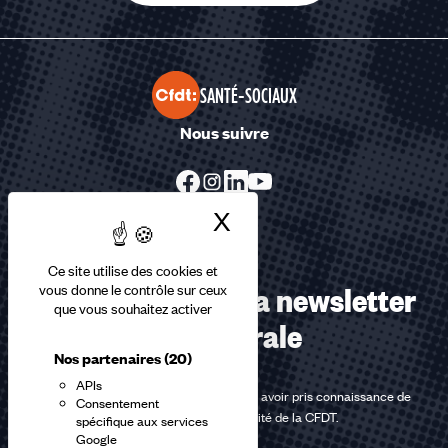
SANTÉ-SOCIAUX
Nous suivre
X
Masquer le bandea
Ce site utilise des cookies et
Abonnez-vous à la newsletter
vous donne le contrôle sur ceux
que vous souhaitez activer
confédérale
Nos partenaires
(20)
APIs
En m'inscrivant à la newsletter, j'affirme avoir pris connaissance de
Consentement
la
politique de confidentialité de la CFDT
.
spécifique aux services
Google