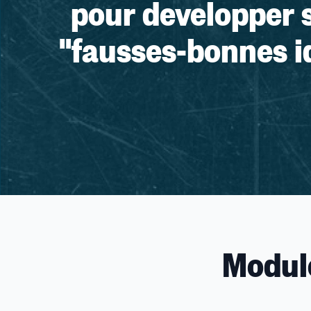
pour developper 
"fausses-bonnes id
Module