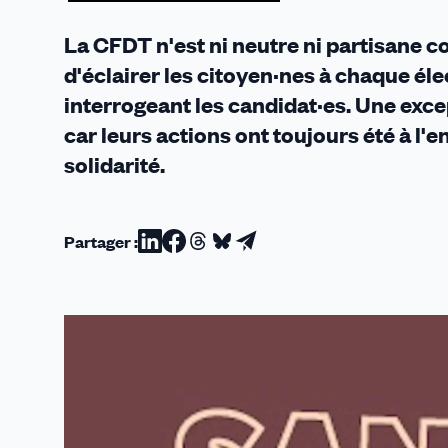
l'extrême
droite
La CFDT n'est ni neutre ni partisane co
d'éclairer les citoyen·nes à chaque él
interrogeant les candidat·es. Une excep
car leurs actions ont toujours été à l'e
solidarité.
Partager :
Partager
Partager
Partager
Partager
Partager
sur
sur
sur
sur
par
Linkedin
Facebook
Threads
Bluesky
email