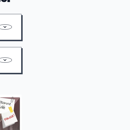
maires ont
nté-