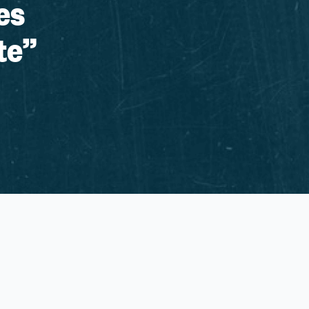
es
te