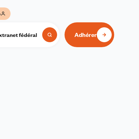
e
Adhérer
xtranet fédéral