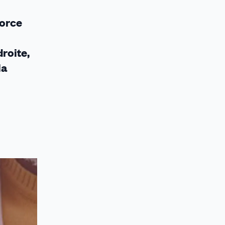
force
droite,
la