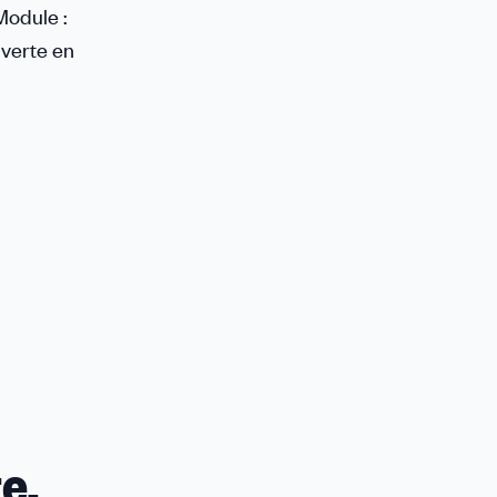
Module :
verte en
e.