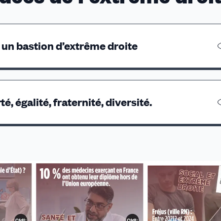
 un bastion d’extrême droite
ien implantée, voire enracinée. Pourtant, là où certains 
ule. Patrice Couderc, secrétaire général adjoint CFDT sa
, égalité, fraternité, diversité.
érent.es en mars 2026 porte sur l'extrême droite et ses
ier à lire absolument.