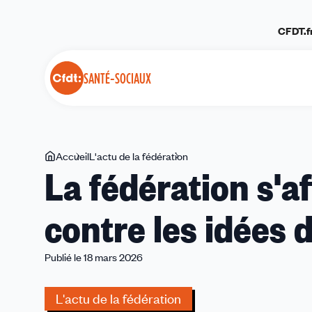
Panneau de gestion des cookies
CFDT.f
SANTÉ-SOCIAUX
Vous
Accueil
L'actu de la fédération
La
La fédération s'a
êtes
fédération
ici
s'affiche
contre les idées 
et
s'engage
contre
Publié le 18 mars 2026
les
idées
L'actu de la fédération
de