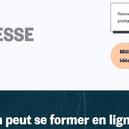
Retrou
pratiq
ESSE
Mil
idé
 peut se former en lig