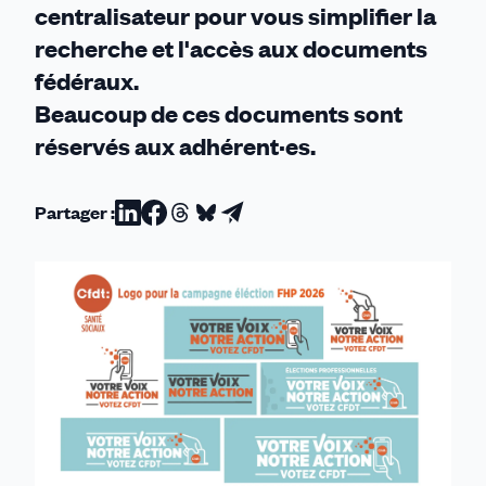
centralisateur pour vous simplifier la
recherche et l'accès aux documents
fédéraux.
Beaucoup de ces documents sont
réservés aux adhérent·es.
Partager :
Partager
Partager
Partager
Partager
Partager
sur
sur
sur
sur
par
Linkedin
Facebook
Threads
Bluesky
email