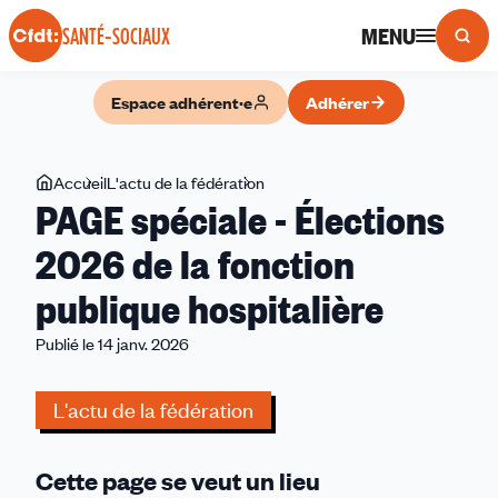
Panneau de gestion des cookies
MENU
SANTÉ-SOCIAUX
Espace adhérent·e
Adhérer
Vous
Accueil
L'actu de la fédération
PAGE
PAGE spéciale - Élections
êtes
spéciale
ici
-
2026 de la fonction
Élections
publique hospitalière
2026
de
Publié le 14 janv. 2026
la
fonction
L'actu de la fédération
publique
hospitalière
Cette page se veut un lieu