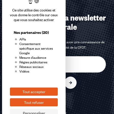
Ce site utilise des cookies et
Abonnez-vous à la newsletter
vous donne le contrôle sur ceux
que vous souhaitez activer
confédérale
Nos partenaires
(20)
APIs
En m'inscrivant à la newsletter, j'affirme avoir pris connaissance de
Consentement
la
politique de confidentialité de la CFDT
.
spécifique aux services
Google
Mesure d'audience
E-
Régies publicitaires
mail
Réseaux sociaux
Vidéos
S'inscrire
Tout accepter
Tout refuser
Personnaliser
©2026 CFDT