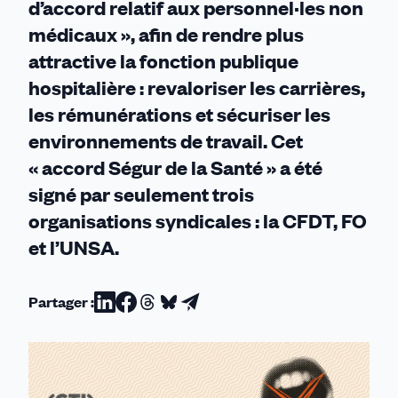
d’accord relatif aux personnel·les non
médicaux », afin de rendre plus
attractive la fonction publique
hospitalière : revaloriser les carrières,
les rémunérations et sécuriser les
environnements de travail. Cet
« accord Ségur de la Santé » a été
signé par seulement trois
organisations syndicales : la CFDT, FO
et l’UNSA.
Partager :
Partager
Partager
Partager
Partager
Partager
sur
sur
sur
sur
par
Linkedin
Facebook
Threads
Bluesky
email