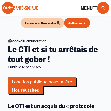
Panneau de gestion des cookies
MENU
SANTÉ-SOCIAUX
Espace adhérent·e
Adhérer
Vous
Accueil
Rémunération
Le
Le CTI et si tu arrêtais de
êtes
CTI
ici
et
tout gober !
si
Publié le 13 oct. 2025
tu
arrêtais
de
Fonction publique hospitalière
tout
Nos réussites
gober
!
Le CTI est un acquis du « protocole