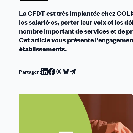
CFDT
La CFDT est très implantée chez COLIS
les salarié·es, porter leur voix et les 
nombre important de services et de p
Cet article vous présente l'engagement
établissements.
Partager :
Partager
Partager
Partager
Partager
Partager
sur
sur
sur
sur
par
Linkedin
Facebook
Threads
Bluesky
email