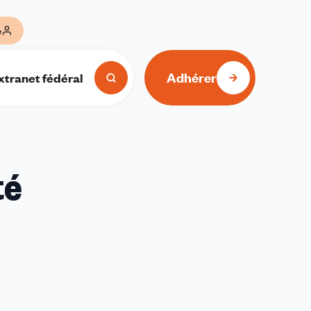
e
Adhérer
xtranet fédéral
té