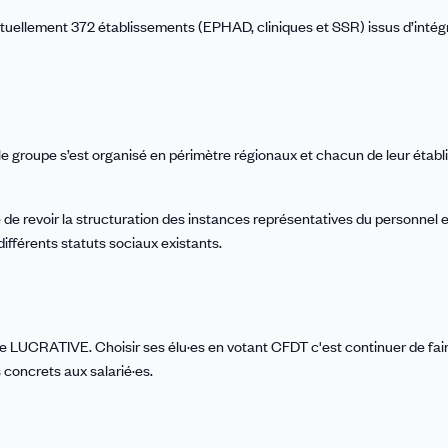
ctuellement 372 établissements (EPHAD, cliniques et SSR) issus d’intég
le groupe s’est organisé en périmètre régionaux et chacun de leur étab
 de revoir la structuration des instances représentatives du personnel 
ifférents statuts sociaux existants.
UCRATIVE. Choisir ses élu·es en votant CFDT c'est continuer de faire
 concrets aux salarié·es.