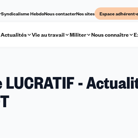
r
Syndicalisme Hebdo
Nous contacter
Nos sites
Espace adhérent·
Actualités
Vie au travail
Militer
Nous connaître
E
 LUCRATIF - Actuali
DT