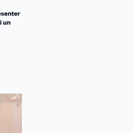
ésenter
i un