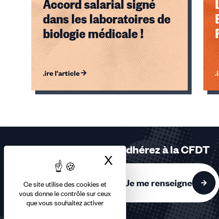
Accord salarial signé
dans les laboratoires de
biologie médicale !
Lire l'article
Li
Éléments
1,
2,
3
sur
Adhérez à la CFDT
3
X
Masquer le bandea
accessibles
Je me renseigne
Ce site utilise des cookies et
vous donne le contrôle sur ceux
que vous souhaitez activer