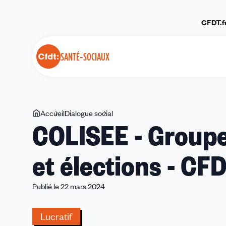
Panneau de gestion des cookies
CFDT.f
SANTÉ-SOCIAUX
Vous
Accueil
Dialogue social
COLISEE
COLISEE - Groupe
êtes
-
ici
Groupe
et élections - CF
LUCRATIF
-
Actualité
Publié le 22 mars 2024
et
élections
Lucratif
-