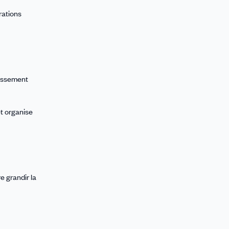
rations
lissement
et organise
 grandir la