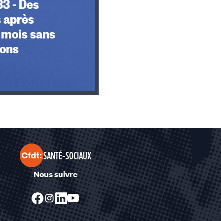
3 - Des
 après
 mois sans
ions
SANTÉ-SOCIAUX
Nous suivre