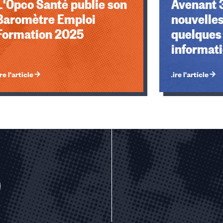
L'Opco Santé publie son
Avenant 3
Baromètre Emploi
nouvelles
Formation 2025
quelques
informat
re l'article
Lire l'article
u des cookies